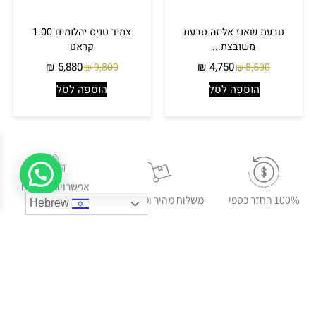
טבעת שאנז אליזה טבעת
צמיד טניס יהלומים 1.00
משובצת...
קראט
₪
5,880
₪
4,750
9,800
8,500
₪
₪
הוספה לסל
הוספה לסל
אפשרויות תשלום
100% החזר כספי
משלוח מהיר ומאובטח
נוחות
Hebrew
תעודת הערכה גמולוגית
מעל ל- 45 שנות נסיון
לכל תכשיט יהלום.
בבורסה ליהלומים