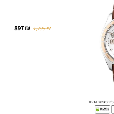
897
₪
1,795
₪