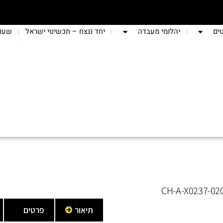
ים
יהלומי מעבדה
יחד ננצח – תכשיטי ישראל
שעונ
תיאור
פרטים