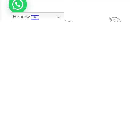
Hebrew
אפשרויות תשלום
100% החזר כספי
משלוח מהיר ומאובטח
נוחות
תעודת הערכה גמולוגית
מעל ל- 45 שנות נסיון
לכל תכשיט יהלום.
בבורסה ליהלומים
הסניפים שלנו
סניף הרצליה- קניון ארנה
סניף נתניה – קניון עיר ימים
משרד ראשי