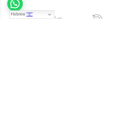
Hebrew
אפשרויות תשלום
100% החזר כספי
משלוח מהיר ומאובטח
נוחות
תעודת הערכה גמולוגית
מעל ל- 45 שנות נסיון
לכל תכשיט יהלום.
בבורסה ליהלומים
הסניפים שלנו
סניף הרצליה- קניון ארנה
סניף נתניה – קניון עיר ימים
משרד ראשי